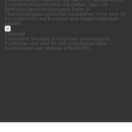
Es besteht beispielsweise die Gefahr, dass US-
Behörden personenbezogene Daten in
Überwachungsprogrammen verarbeiten, ohne dass für
Europäerinnen und Europäer eine Klagemöglichkeit
besteht.
Essenziell
Essenzielle Services ermöglichen grundlegende
Funktionen und sind für das ordnungsgemäße
Funktionieren der Website erforderlich.