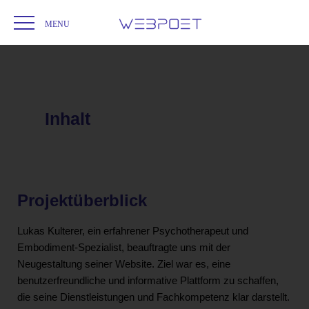
Startseite
Webdesign
Lukas Kulterer Psychotherapie & Embodiment
/
/
Inhalt
Projektüberblick
Lukas Kulterer, ein erfahrener Psychotherapeut und
Embodiment-Spezialist, beauftragte uns mit der
Neugestaltung seiner Website. Ziel war es, eine
benutzerfreundliche und informative Plattform zu schaffen,
die seine Dienstleistungen und Fachkompetenz klar darstellt.