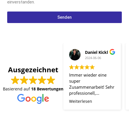
einverstanden.
Senden
Daniel Kickl
2024-06-06
Ausgezeichnet
Immer wieder eine
super
Zusammenarbeit! Sehr
Basierend auf
18 Bewertungen
professionell,
zuverlässig und
Weiterlesen
schnell. Es wird perfekt
auf Wünsche und
Bedürfnisse
eingegangen und das