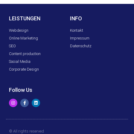
Ergebnis ist Weltklasse.
Ich kann die
Zusammenarbeit
LEISTUNGEN
INFO
wärmstens
weiterempfehlen!
Webdesign
Kontakt
Online Marketing
Impressum
SEO
Datenschutz
Content production
Social Media
Corporate Design
Follow Us
© All rights reserved