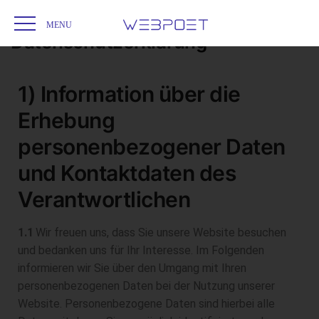
Startseite
Datenschutzerklärung
/
Datenschutzerklärung
1) Information über die
Erhebung
personenbezogener Daten
und Kontaktdaten des
Verantwortlichen
1.1
Wir freuen uns, dass Sie unsere Website besuchen
und bedanken uns für Ihr Interesse. Im Folgenden
informieren wir Sie über den Umgang mit Ihren
personenbezogenen Daten bei der Nutzung unserer
Website. Personenbezogene Daten sind hierbei alle