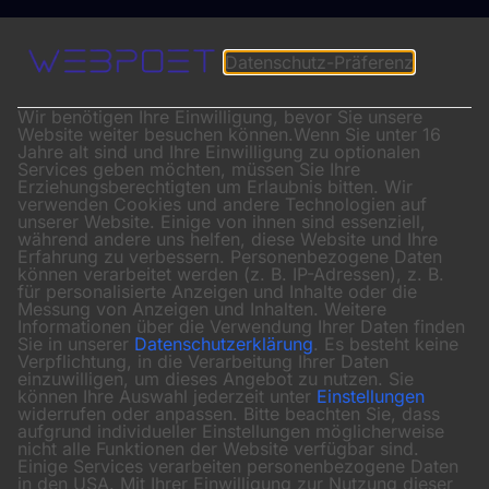
Datenschutz-Präferenz
Wir benötigen Ihre Einwilligung, bevor Sie unsere
Website weiter besuchen können.
Wenn Sie unter 16
Jahre alt sind und Ihre Einwilligung zu optionalen
Services geben möchten, müssen Sie Ihre
Erziehungsberechtigten um Erlaubnis bitten.
Wir
verwenden Cookies und andere Technologien auf
unserer Website. Einige von ihnen sind essenziell,
während andere uns helfen, diese Website und Ihre
Erfahrung zu verbessern.
Personenbezogene Daten
können verarbeitet werden (z. B. IP-Adressen), z. B.
für personalisierte Anzeigen und Inhalte oder die
Messung von Anzeigen und Inhalten.
Weitere
Informationen über die Verwendung Ihrer Daten finden
Sie in unserer
Datenschutzerklärung
.
Es besteht keine
Verpflichtung, in die Verarbeitung Ihrer Daten
einzuwilligen, um dieses Angebot zu nutzen.
Sie
können Ihre Auswahl jederzeit unter
Einstellungen
widerrufen oder anpassen.
Bitte beachten Sie, dass
aufgrund individueller Einstellungen möglicherweise
nicht alle Funktionen der Website verfügbar sind.
Einige Services verarbeiten personenbezogene Daten
in den USA. Mit Ihrer Einwilligung zur Nutzung dieser