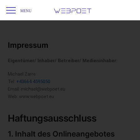
Startseite
Impressum
/
Impressum
Eigentümer/ Inhaber/ Betreiber/ Medieninhaber:
Michael Zarre
Tel:
+43664 4595050
Email: m
ichael@webpoet.eu
Web: www.webpoet.eu
Haftungsausschluss
1. Inhalt des Onlineangebotes