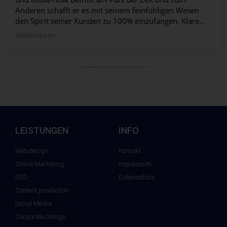
Anderen schafft er es mit seinem feinfühligen Wesen
den Spirit seiner Kunden zu 100% einzufangen. Klare
Empfehlung, immer wieder gerne!
Weiterlesen
LEISTUNGEN
INFO
Webdesign
Kontakt
Online Marketing
Impressum
SEO
Datenschutz
Content production
Social Media
Corporate Design