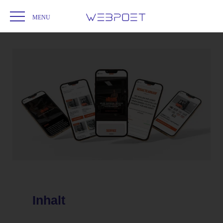
Startseite
Webdesign
KS Service
/
/
Inhalt