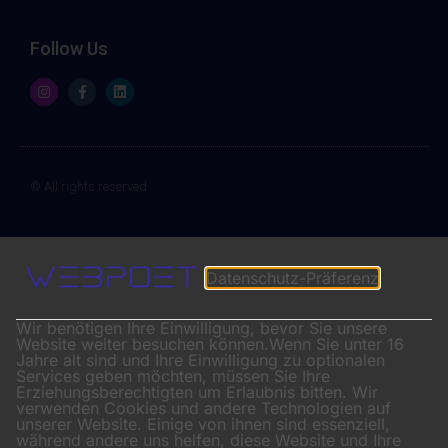
Follow Us
© All rights reserved
Datenschutz-Präferenz
Wir benötigen Ihre Einwilligung, bevor Sie unsere
Website weiter besuchen können.
Wenn Sie unter 16
Jahre alt sind und Ihre Einwilligung zu optionalen
Services geben möchten, müssen Sie Ihre
Erziehungsberechtigten um Erlaubnis bitten.
Wir
verwenden Cookies und andere Technologien auf
unserer Website. Einige von ihnen sind essenziell,
während andere uns helfen, diese Website und Ihre